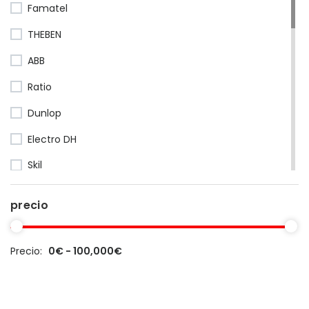
Famatel
THEBEN
ABB
Ratio
Dunlop
Electro DH
Skil
Quilosa
precio
Marefix
Makita
Precio:
0€ - 100,000€
FAC
Dewalt