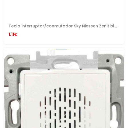
Tecla interruptor/conmutador Sky Niessen Zenit blanco con embellecedor en blanco
1.11€