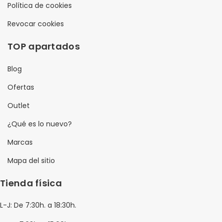
Política de cookies
Gaestopas
Revocar cookies
Fermax
TOP apartados
Elnur Gabarron
Blog
Cembre
Ofertas
BJC
Outlet
BTicino
¿Qué es lo nuevo?
Normalit
Marcas
Roblan
Mapa del sitio
Normalux
Tienda física
Simon
Koban
L-J: De 7:30h. a 18:30h.
Signify