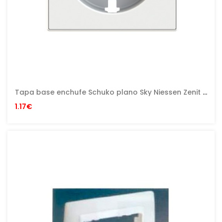
Tapa base enchufe Schuko plano Sky Niessen Zenit blanco con embellecedor en blanco
1.17€