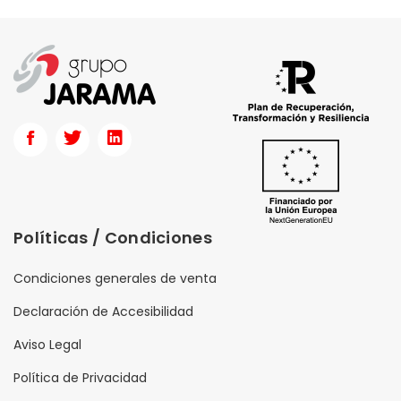
3L
Electro Zemper
Vossloh-Schwabe
Silver Sanz
Schneider Electric
Scame
Prilux
Políticas / Condiciones
Philips
Condiciones generales de venta
Osram
Declaración de Accesibilidad
Niessen
Aviso Legal
Golmar
Política de Privacidad
Gewiss