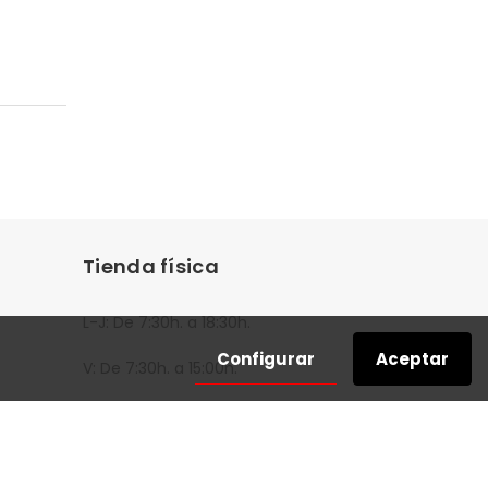
Tienda física
L-J: De 7:30h. a 18:30h.
Configurar
Aceptar
V: De 7:30h. a 15:00h.
Travesía de Villa Esther, 3
28110 Algete, Madrid