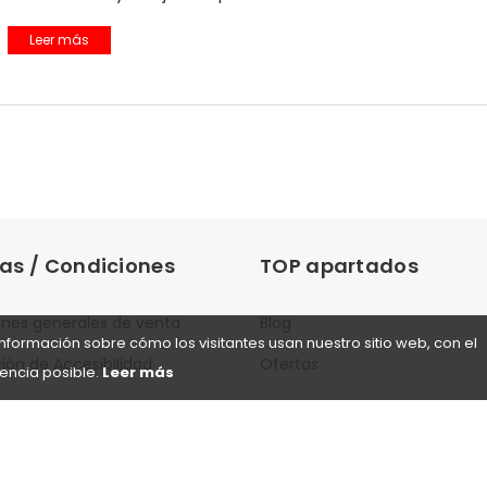
sobre Herramientas imprescindibles para tu jardín
Leer más
cas / Condiciones
TOP apartados
nes generales de venta
Blog
nformación sobre cómo los visitantes usan nuestro sitio web, con el
ión de Accesibilidad
Ofertas
encia posible.
Leer más
gal
Outlet
de Privacidad
¿Qué es lo nuevo?