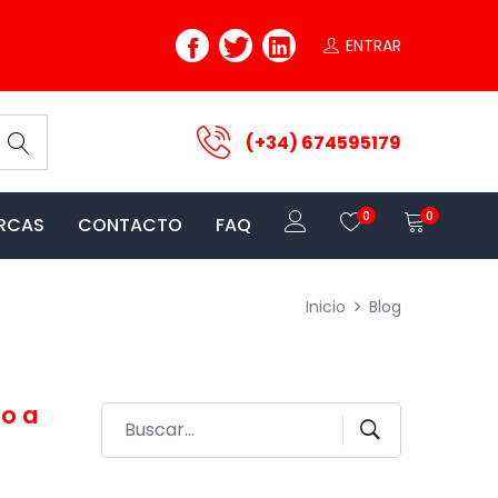
ENTRAR
(+34) 674595179
0
0
RCAS
CONTACTO
FAQ
Inicio
Blog
so a